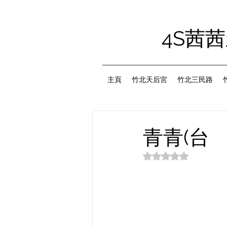
4S茜
主頁
竹北天后宮
竹北三民路
青青(台
評等為 NaN（最高