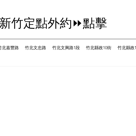
茜新竹定點外約⏩點擊
竹北嘉豐路
竹北文忠路
竹北文興路1段
竹北縣政10街
竹北縣政1
為 5 顆星）。