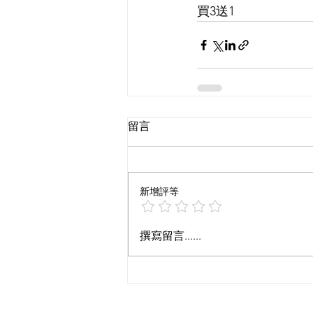
買3送1
留言
新增評等
撰寫留言......