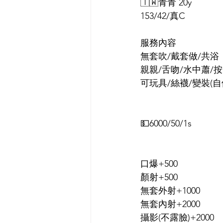
🇹🇼青青 20y
153/42/真C
服務內容
無套吹/戴套做/共浴
親親/舌吻/水中蕭/
可玩具/絲襪/變裝(自
💵6000/50/1s
口爆+500
顏射+500
無套外射+1000
無套內射+2000
攝影(不露臉)+2000