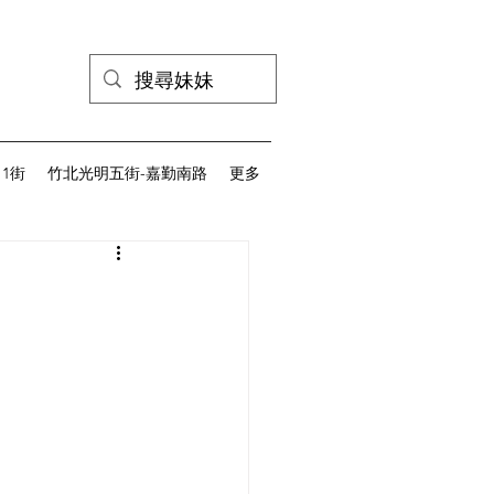
1街
竹北光明五街-嘉勤南路
更多