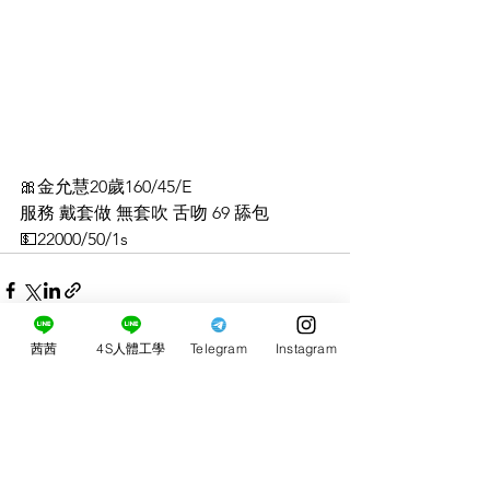
🎀金允慧20歲160/45/E
服務 戴套做 無套吹 舌吻 69 舔包
💵22000/50/1s
茜茜
4S人體工學
Telegram
Instagram
0.0／5 (0)
留言