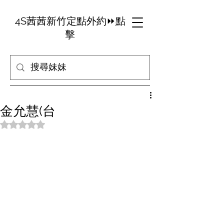
4S茜茜新竹定點外約⏩點
擊
金允慧(台
評等為 NaN（最高為 5 顆星）。