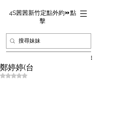
4S茜茜新竹定點外約⏩點
擊
鄭婷婷(台
評等為 NaN（最高為 5 顆星）。