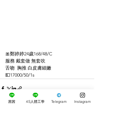
🎀鄭婷婷24歲168/48/C
服務 戴套做 無套吹 
舌吻  胸推 白皮膚細嫩
💵17000/50/1s
茜茜
4S人體工學
Telegram
Instagram
0.0／5 (0)
留言