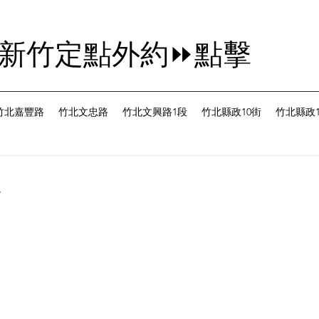
茜新竹定點外約⏩點擊
竹北嘉豐路
竹北文忠路
竹北文興路1段
竹北縣政10街
竹北縣政1
台
為 5 顆星）。