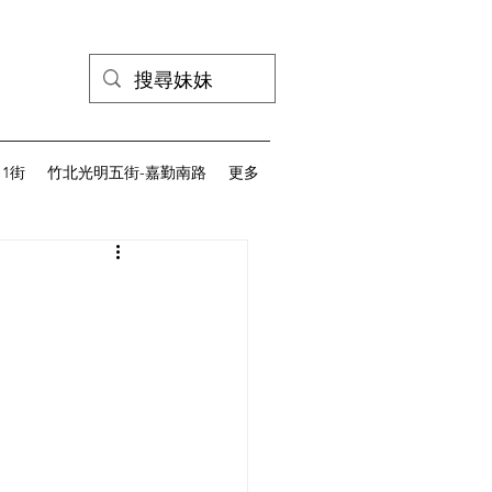
1街
竹北光明五街-嘉勤南路
更多