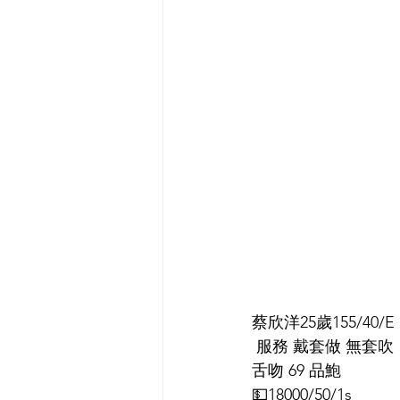
蔡欣洋25歲155/40/E
 服務 戴套做 無套吹
舌吻 69 品鮑
💵18000/50/1s