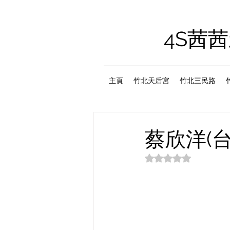
4S茜
主頁
竹北天后宮
竹北三民路
蔡欣洋(
評等為 NaN（最高