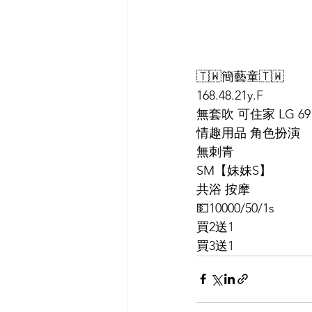
🇹🇼簡藝童🇹🇼
168.48.21y.F
無套吹 可住家 LG 6
情趣用品 角色扮演 ️
無刺青
SM【妹妹S】
共浴 按摩
💵10000/50/1s
買2送1
買3送1