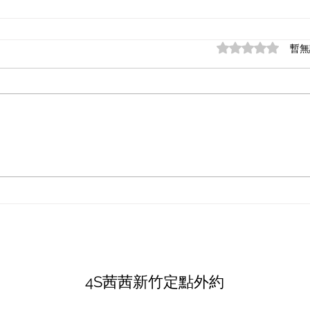
評等為 0（最高為
暫無
4S茜茜新竹定點外約