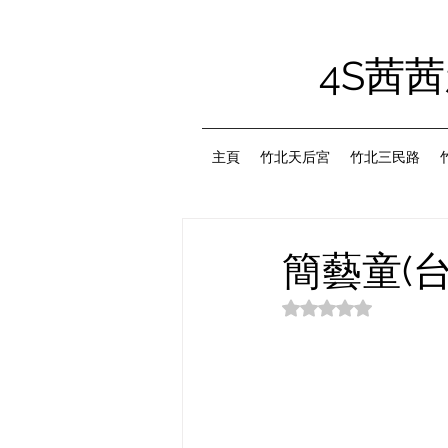
4S茜
主頁
竹北天后宮
竹北三民路
簡藝童(
評等為 NaN（最高