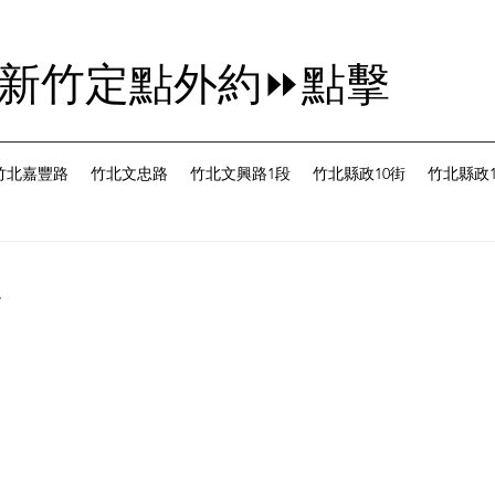
茜新竹定點外約⏩點擊
竹北嘉豐路
竹北文忠路
竹北文興路1段
竹北縣政10街
竹北縣政1
台
為 5 顆星）。