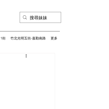
1街
竹北光明五街-嘉勤南路
更多