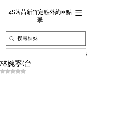
4S茜茜新竹定點外約⏩點
擊
林婉寧(台
評等為 NaN（最高為 5 顆星）。