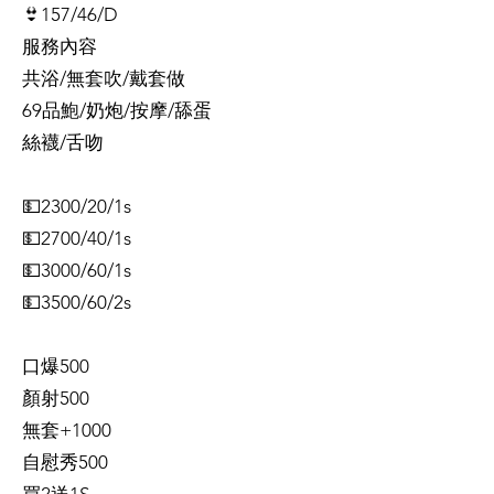
👙157/46/D
服務內容
共浴/無套吹/戴套做
69品鮑/奶炮/按摩/舔蛋
絲襪/舌吻
💵2300/20/1s
💵2700/40/1s
💵3000/60/1s
💵3500/60/2s
口爆500
顏射500
無套+1000
自慰秀500