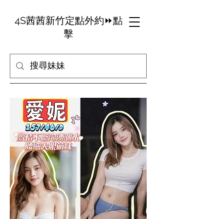
4S茜茜新竹定點外約⏩點
擊