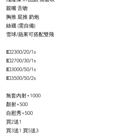
親嘴 舌吻
胸推 屁推 奶炮
絲襪 (需自備)
雪球/蘋果可搭配雙飛
💵2300/20/1s
💵2700/30/1s
💵3000/50/1s
💵3500/50/2s
無套內射+1000
顏射+500
自慰秀+500
買2送1
買3送1 買5送3