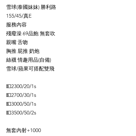
雪球(泰國妹妹) 勝利路
155/45/真E
服務內容
殘廢澡 69品鮑 無套吹
親嘴 舌吻
胸推 屁推 奶炮
絲襪 情趣用品(自備)
​雪球/蘋果可搭配雙飛
💵2300/20/1s
💵2700/30/1s
💵3000/50/1s
💵3500/50/2s
無套內射+1000