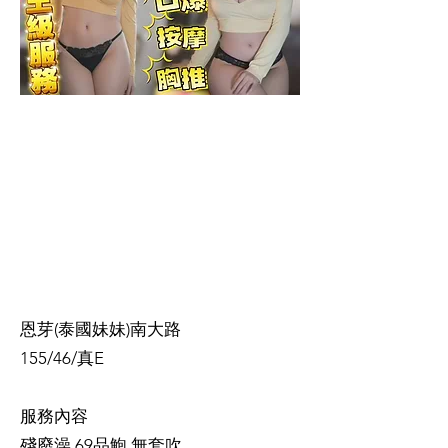
恩芽(泰國妹妹)南大路
155/46/真E
服務內容
殘廢澡 69品鮑 無套吹