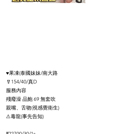
♥️果凍(泰國妹妹/南大路
👙154/40/真D
服務內容
殘廢澡 品鮑 69 無套吹
親嘴、舌吻(視感覺衛生)
⚠️毒龍(事先告知)
💵2700/30/1s