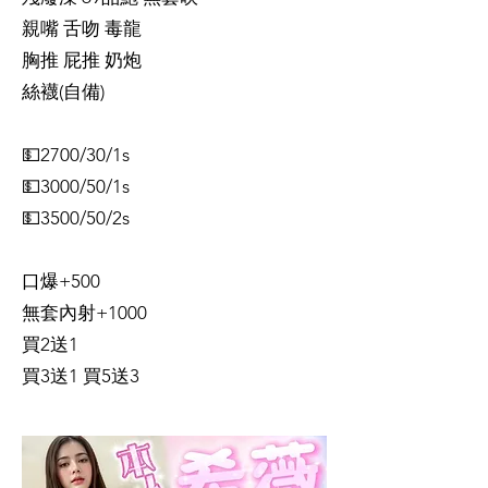
親嘴 舌吻 毒龍
胸推 屁推 奶炮
絲襪(自備)
💵2700/30/1s
💵3000/50/1s
💵3500/50/2s
口爆+500
無套內射+1000
買2送1
買3送1 買5送3