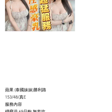
蘋果 (泰國妹妹)勝利路
153/48/真E
服務內容
殘廢澡 69品鮑 無套吹