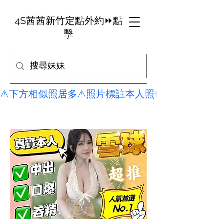
4S茜茜新竹定點外約⏩點
擊
​⚠下方相似照居多⚠照片標註本人照也不代表是本人